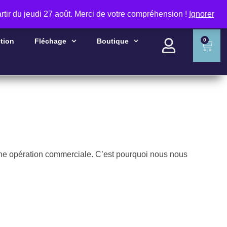
rtir du jeudi 27 août. Merci de votre compréhension !
Ignorer
RECHERCHER
tion
Fléchage
Boutique
0
ne opération commerciale. C’est pourquoi nous nous