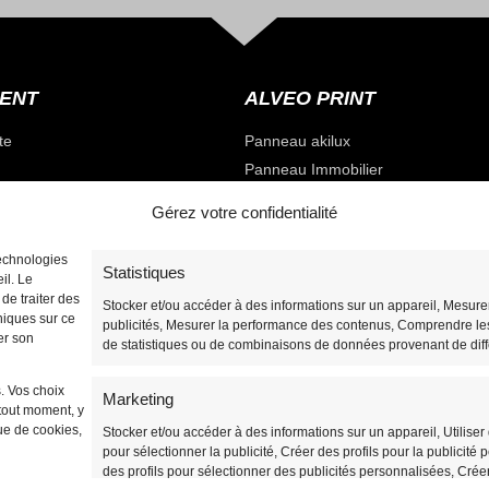
IENT
ALVEO PRINT
te
Panneau akilux
Panneau Immobilier
Panneau Vierge
Gérez votre confidentialité
Totems / Panneau Tri-faces
Panneau Découpé à la forme
technologies
Statistiques
il. Le
Panneau de Fléchage
mmande
de traiter des
Stocker et/ou accéder à des informations sur un appareil, Mesur
Panneau de chantier
niques sur ce
publicités, Mesurer la performance des contenus, Comprendre les 
er son
Promos sur les panneaux alévolair
de statistiques ou de combinaisons de données provenant de diff
Panneau de chasse
. Vos choix
Marketing
tout moment, y
que de cookies,
Stocker et/ou accéder à des informations sur un appareil, Utilise
pour sélectionner la publicité, Créer des profils pour la publicité 
des profils pour sélectionner des publicités personnalisées, Créer