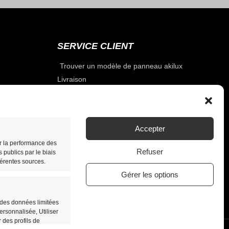
SERVICE CLIENT
Trouver un modèle de panneau akilux
Livraison
Paiement sécurisé
Qui sommes nous
Contactez-nous !
Accepter
Plan du site
er la performance des
Actualités
Refuser
publics par le biais
es
Laisser un avis ou une recommandation
érentes sources.
Gérer les options
r des données limitées
personnalisée, Utiliser
 des profils de