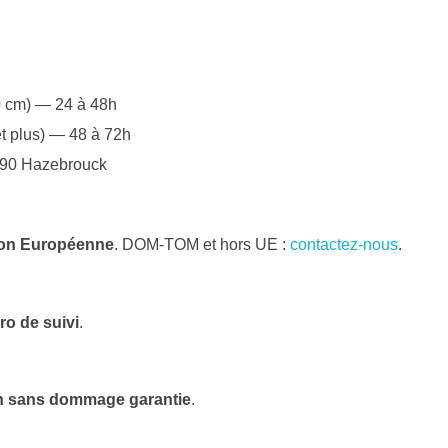
60 cm) — 24 à 48h
t plus) — 48 à 72h
9190 Hazebrouck
on Européenne
. DOM-TOM et hors UE :
contactez-nous
.
ro de suivi
.
on sans dommage garantie
.