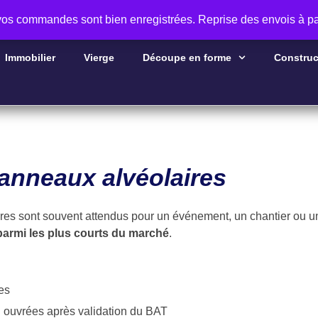
 vos commandes sont bien enregistrées. Reprise des envois à pa
Immobilier
Vierge
Découpe en forme
Construc
panneaux alvéolaires
res sont souvent attendus pour un événement, un chantier ou u
n parmi les plus courts du marché
.
es
h ouvrées après validation du BAT