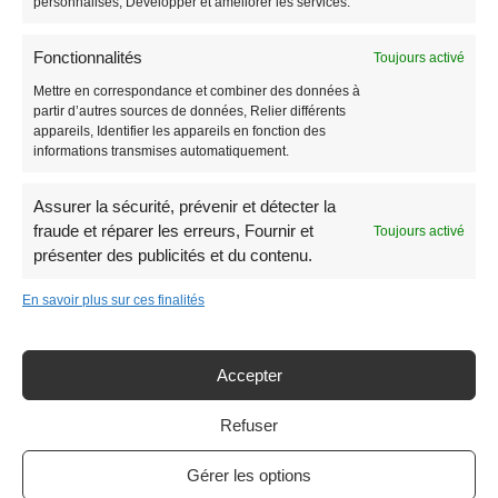
personnalisés, Développer et améliorer les services.
SERVICE CLIENT
Fonctionnalités
Toujours activé
Mettre en correspondance et combiner des données à
Trouver un modèle de panneau akilux
partir d’autres sources de données, Relier différents
Livraison
appareils, Identifier les appareils en fonction des
Paiement sécurisé
informations transmises automatiquement.
Qui sommes nous
Contactez-nous !
Assurer la sécurité, prévenir et détecter la
Plan du site
fraude et réparer les erreurs, Fournir et
Toujours activé
présenter des publicités et du contenu.
Actualités
Laisser un avis ou une recommandation
En savoir plus sur ces finalités
Accepter
© 2018 Tous droits réservés –
Mentions légales
–
Protection de la vie
privée
–
Politique de retour
–
Conditions générales de vente –
Refuser
Création
ADD COM
Gérer les options