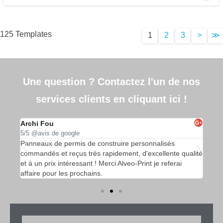
125 Templates
1
2
3
>
≫
Une question ? Contactez l'un de nos
services clients en cliquant ici !
Archi Fou
APE
5/5 @avis de google
5/5 
ruire
Panneaux de permis de construire personnalisés
Des 
de
commandés et reçus très rapidement, d'excellente qualité
et r
s
et à un prix intéressant ! Merci Alveo-Print je referai
dyna
affaire pour les prochains.
rela