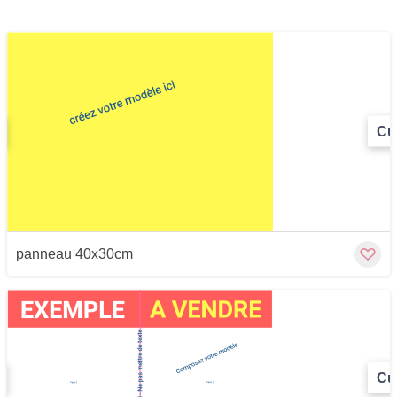
Cu
panneau 40x30cm
Cu