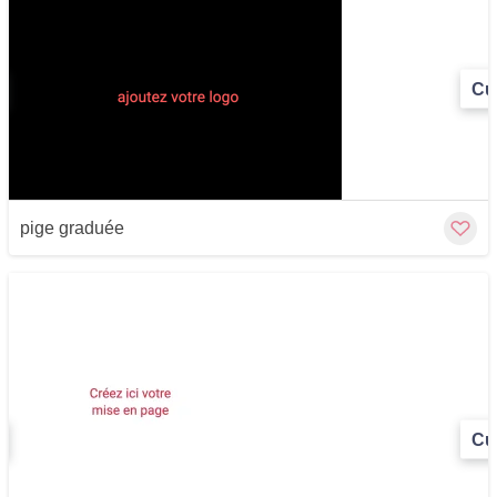
Cu
pige graduée
Cu