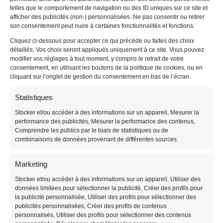
Votre panier
telles que le comportement de navigation ou des ID uniques sur ce site et
afficher des publicités (non-) personnalisées. Ne pas consentir ou retirer
Valider votre commande
son consentement peut nuire à certaines fonctionnalités et fonctions.
Cliquez ci-dessous pour accepter ce qui précède ou faites des choix
détaillés. Vos choix seront appliqués uniquement à ce site. Vous pouvez
modifier vos réglages à tout moment, y compris le retrait de votre
consentement, en utilisant les boutons de la politique de cookies, ou en
ALVEO PRINT
cliquant sur l’onglet de gestion du consentement en bas de l’écran.
Panneau akilux
Statistiques
Panneau Immobilier
Stocker et/ou accéder à des informations sur un appareil, Mesurer la
Panneau Vierge
performance des publicités, Mesurer la performance des contenus,
Totems / Panneau Tri-faces
Comprendre les publics par le biais de statistiques ou de
Panneau Découpé à la forme
combinaisons de données provenant de différentes sources.
Panneau de Fléchage
Panneau de chantier
Marketing
Promos sur les panneaux alévolaires
Stocker et/ou accéder à des informations sur un appareil, Utiliser des
Panneau de chasse
données limitées pour sélectionner la publicité, Créer des profils pour
la publicité personnalisée, Utiliser des profils pour sélectionner des
publicités personnalisées, Créer des profils de contenus
personnalisés, Utiliser des profils pour sélectionner des contenus