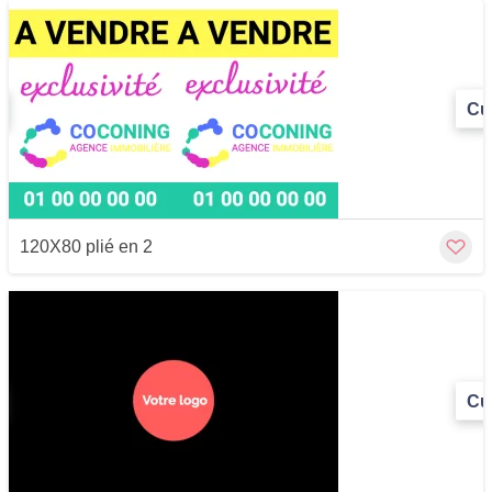
Cu
120X80 plié en 2
Cu