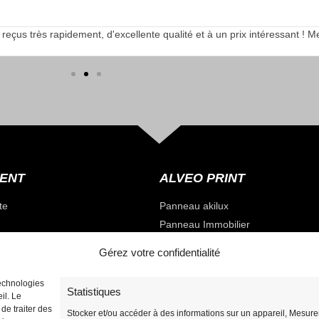
s très rapidement, d'excellente qualité et à un prix intéressant ! Merci
IENT
ALVEO PRINT
te
Panneau akilux
Panneau Immobilier
Panneau Vierge
Gérez votre confidentialité
Totems / Panneau Tri-faces
Panneau Découpé à la forme
technologies
Statistiques
il. Le
Panneau de Fléchage
mmande
de traiter des
Stocker et/ou accéder à des informations sur un appareil, Mesur
Panneau de chantier