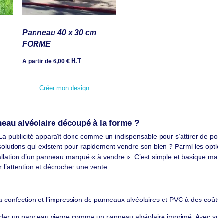
Panneau 40 x 30 cm
FORME
H.T
A partir de
6,00
€
Créer mon design
neau alvéolaire découpé à la forme ?
é. La publicité apparaît donc comme un indispensable pour s’attirer de pot
solutions qui existent pour rapidement vendre son bien ? Parmi les option
allation d’un panneau marqué « à vendre ». C’est simple et basique mais
r l’attention et décrocher une vente.
s la confection et l’impression de panneaux alvéolaires et PVC à des co
er un panneau vierge comme un panneau alvéolaire imprimé. Avec son o