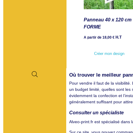
Panneau 40 x 120 cm
FORME
H.T
A partir de
18,00
€
Créer mon design
Où trouver le meilleur pan
Pour vendre il faut de la visibilit
un budget limité, quelles sont les 
évidemment la confection et l’inst
généralement suffisant pour attire
Consulter un spécialiste
Alveo-print.fr est spécialisé dan
Sur ce site, vous pouvez command