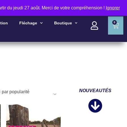
rtir du jeudi 27 août. Merci de votre compréhension !
Ignorer
RECHERCHER
tion
Fléchage
Boutique
0
NOUVEAUTÉS