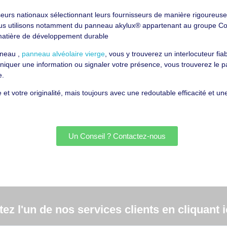
seurs nationaux sélectionnant leurs fournisseurs de manière rigoureuse
us utilisons notamment du panneau akylux® appartenant au groupe Co
atière de développement durable
nneau ,
panneau alvéolaire vierge
, vous y trouverez un interlocuteur fiab
iquer une information ou signaler votre présence, vous trouverez le p
e.
et votre originalité, mais toujours avec une redoutable efficacité et une
Un Conseil ? Contactez-nous
z l'un de nos services clients en cliquant ic