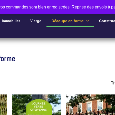
 vos commandes sont bien enregistrées. Reprise des envois à pa
Immobilier
Vierge
Découpe en forme
Construc
 forme