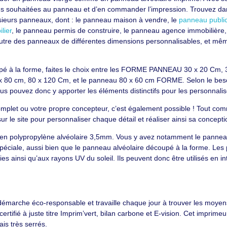
ons souhaitées au panneau et d’en commander l’impression. Trouvez da
usieurs panneaux, dont : le panneau maison à vendre, le
panneau publici
lier
, le panneau permis de construire, le panneau agence immobilière,
utre des panneaux de différentes dimensions personnalisables, et même 
pé à la forme, faites le choix entre les FORME PANNEAU 30 x 20 Cm, 
x 80 cm, 80 x 120 Cm, et le panneau 80 x 60 cm FORME. Selon le beso
us pouvez donc y apporter les éléments distinctifs pour les personnalis
omplet ou votre propre concepteur, c’est également possible ! Tout comm
r le site pour personnaliser chaque détail et réaliser ainsi sa concepti
 en polypropylène alvéolaire 3,5mm. Vous y avez notamment le pannea
ciale, aussi bien que le panneau alvéolaire découpé à la forme. Les 
es ainsi qu’aux rayons UV du soleil. Ils peuvent donc être utilisés en 
émarche éco-responsable et travaille chaque jour à trouver les moyens
 certifié à juste titre Imprim’vert, bilan carbone et E-vision. Cet imprime
is très serrés.