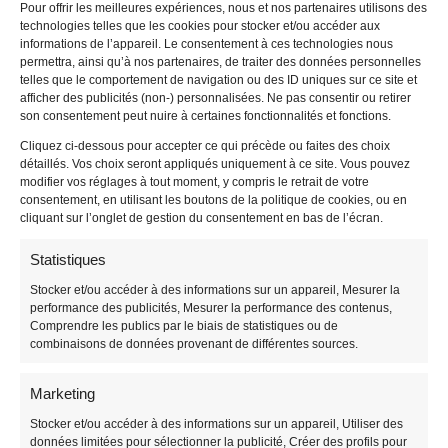
Pour offrir les meilleures expériences, nous et nos partenaires utilisons des
Votre compte
technologies telles que les cookies pour stocker et/ou accéder aux
informations de l’appareil. Le consentement à ces technologies nous
permettra, ainsi qu’à nos partenaires, de traiter des données personnelles
Votre panier
telles que le comportement de navigation ou des ID uniques sur ce site et
Valider votre commande
afficher des publicités (non-) personnalisées. Ne pas consentir ou retirer
son consentement peut nuire à certaines fonctionnalités et fonctions.
Cliquez ci-dessous pour accepter ce qui précède ou faites des choix
détaillés. Vos choix seront appliqués uniquement à ce site. Vous pouvez
modifier vos réglages à tout moment, y compris le retrait de votre
consentement, en utilisant les boutons de la politique de cookies, ou en
ALVEO PRINT
cliquant sur l’onglet de gestion du consentement en bas de l’écran.
Panneau akilux
Statistiques
Panneau Immobilier
Stocker et/ou accéder à des informations sur un appareil, Mesurer la
Panneau Vierge
performance des publicités, Mesurer la performance des contenus,
Totems / Panneau Tri-faces
Comprendre les publics par le biais de statistiques ou de
Panneau Découpé à la forme
combinaisons de données provenant de différentes sources.
Panneau de Fléchage
Panneau de chantier
Marketing
Promos sur les panneaux alévolaires
Stocker et/ou accéder à des informations sur un appareil, Utiliser des
Panneau de chasse
données limitées pour sélectionner la publicité, Créer des profils pour