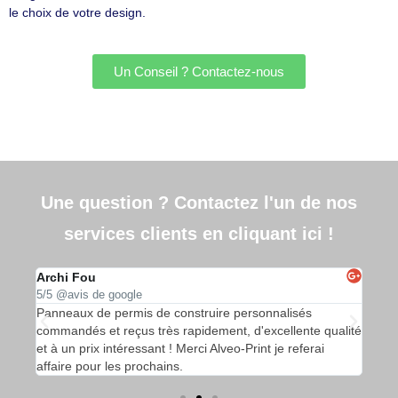
le choix de votre design.
Un Conseil ? Contactez-nous
Une question ? Contactez l'un de nos
services clients en cliquant ici !
Archi Fou
APE
5/5 @avis de google
5/5 
ruire
Panneaux de permis de construire personnalisés
Des 
de
commandés et reçus très rapidement, d'excellente qualité
et r
s
et à un prix intéressant ! Merci Alveo-Print je referai
dyna
affaire pour les prochains.
rela