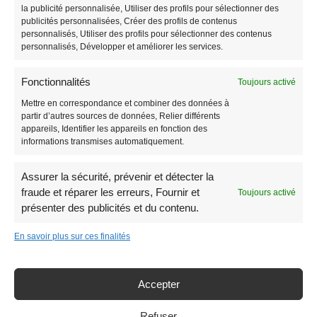
la publicité personnalisée, Utiliser des profils pour sélectionner des
publicités personnalisées, Créer des profils de contenus
personnalisés, Utiliser des profils pour sélectionner des contenus
personnalisés, Développer et améliorer les services.
SERVICE CLIENT
Fonctionnalités
Toujours activé
Mettre en correspondance et combiner des données à
Trouver un modèle de panneau akilux
partir d’autres sources de données, Relier différents
Livraison
appareils, Identifier les appareils en fonction des
Paiement sécurisé
informations transmises automatiquement.
Qui sommes nous
Contactez-nous !
Assurer la sécurité, prévenir et détecter la
Plan du site
fraude et réparer les erreurs, Fournir et
Toujours activé
Actualités
présenter des publicités et du contenu.
Laisser un avis ou une recommandation
En savoir plus sur ces finalités
Accepter
© 2018 Tous droits réservés –
Mentions légales
–
Protection de la vie
privée
–
Politique de retour
–
Conditions générales de vente –
Refuser
Création
ADD COM