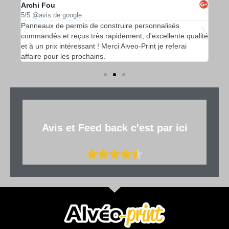
Archi Fou
APE
5/5 @avis de google
5/5 
ruire
Panneaux de permis de construire personnalisés
Des 
de
commandés et reçus très rapidement, d'excellente qualité
et r
s
et à un prix intéressant ! Merci Alveo-Print je referai
dyna
affaire pour les prochains.
rela
Avis et Feed back c'est par ici