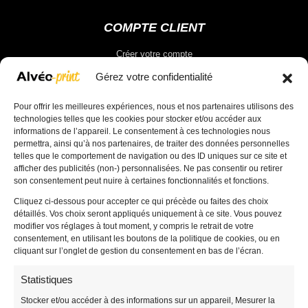
COMPTE CLIENT
Créer votre compte
Vous connecter
Gérez votre confidentialité
Pour offrir les meilleures expériences, nous et nos partenaires utilisons des
Votre compte
technologies telles que les cookies pour stocker et/ou accéder aux
informations de l’appareil. Le consentement à ces technologies nous
permettra, ainsi qu’à nos partenaires, de traiter des données personnelles
Votre panier
telles que le comportement de navigation ou des ID uniques sur ce site et
Valider votre commande
afficher des publicités (non-) personnalisées. Ne pas consentir ou retirer
son consentement peut nuire à certaines fonctionnalités et fonctions.
Cliquez ci-dessous pour accepter ce qui précède ou faites des choix
détaillés. Vos choix seront appliqués uniquement à ce site. Vous pouvez
modifier vos réglages à tout moment, y compris le retrait de votre
consentement, en utilisant les boutons de la politique de cookies, ou en
ALVEO PRINT
cliquant sur l’onglet de gestion du consentement en bas de l’écran.
Panneau akilux
Statistiques
Panneau Immobilier
Stocker et/ou accéder à des informations sur un appareil, Mesurer la
Panneau Vierge