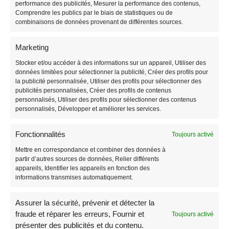
performance des publicités, Mesurer la performance des contenus,
Totems / Panneau Tri-faces
Comprendre les publics par le biais de statistiques ou de
Panneau Découpé à la forme
combinaisons de données provenant de différentes sources.
Panneau de Fléchage
Panneau de chantier
Marketing
Promos sur les panneaux alévolaires
Stocker et/ou accéder à des informations sur un appareil, Utiliser des
Panneau de chasse
données limitées pour sélectionner la publicité, Créer des profils pour
la publicité personnalisée, Utiliser des profils pour sélectionner des
publicités personnalisées, Créer des profils de contenus
personnalisés, Utiliser des profils pour sélectionner des contenus
personnalisés, Développer et améliorer les services.
SERVICE CLIENT
Fonctionnalités
Toujours activé
Mettre en correspondance et combiner des données à
Trouver un modèle de panneau akilux
partir d’autres sources de données, Relier différents
Livraison
appareils, Identifier les appareils en fonction des
Paiement sécurisé
informations transmises automatiquement.
Qui sommes nous
Contactez-nous !
Assurer la sécurité, prévenir et détecter la
Plan du site
fraude et réparer les erreurs, Fournir et
Toujours activé
Actualités
présenter des publicités et du contenu.