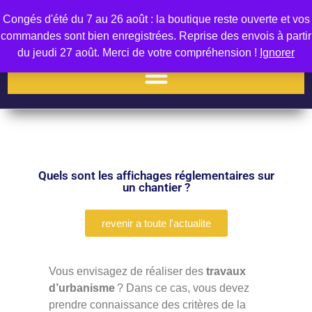
Congés d'été du 7 au 26 août : la boutique reste ouverte et vos
0
commandes sont bien enregistrées. Reprise des envois à partir
du jeudi 27 août. Merci de votre compréhension !
Ignorer
Quels sont les affichages réglementaires sur
un chantier ?
revenir a toute l'actualite
Vous envisagez de réaliser des
travaux
d’urbanisme
? Dans ce cas, vous devez
prendre connaissance des critères de la