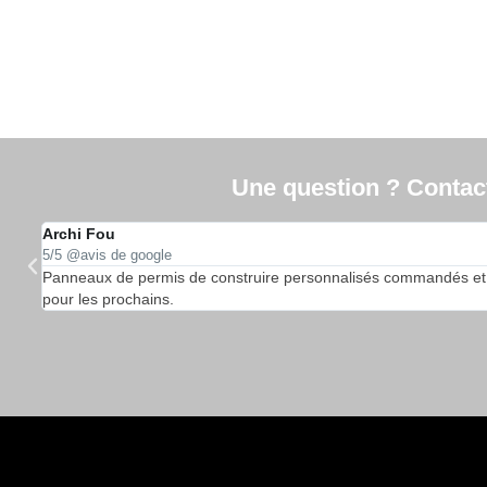
Une question ? Contacte
Archi Fou
5/5 @avis de google
…
Panneaux de permis de construire personnalisés commandés et reçu
pour les prochains.