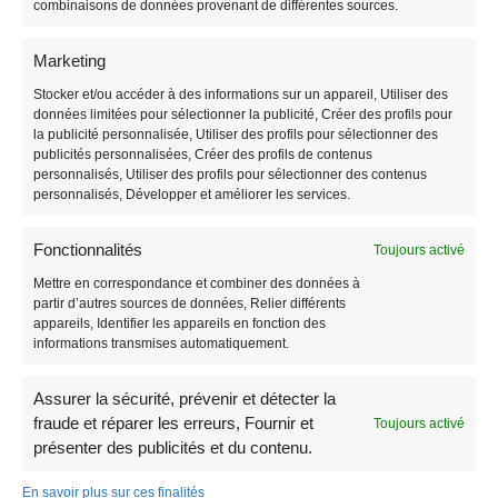
Panneau Découpé à la forme
combinaisons de données provenant de différentes sources.
Panneau de Fléchage
Panneau de chantier
Marketing
Promos sur les panneaux alévolaires
Stocker et/ou accéder à des informations sur un appareil, Utiliser des
Panneau de chasse
données limitées pour sélectionner la publicité, Créer des profils pour
la publicité personnalisée, Utiliser des profils pour sélectionner des
publicités personnalisées, Créer des profils de contenus
personnalisés, Utiliser des profils pour sélectionner des contenus
personnalisés, Développer et améliorer les services.
SERVICE CLIENT
Fonctionnalités
Toujours activé
Mettre en correspondance et combiner des données à
Trouver un modèle de panneau akilux
partir d’autres sources de données, Relier différents
Livraison
appareils, Identifier les appareils en fonction des
Paiement sécurisé
informations transmises automatiquement.
Qui sommes nous
Contactez-nous !
Assurer la sécurité, prévenir et détecter la
Plan du site
fraude et réparer les erreurs, Fournir et
Toujours activé
Actualités
présenter des publicités et du contenu.
Laisser un avis ou une recommandation
En savoir plus sur ces finalités