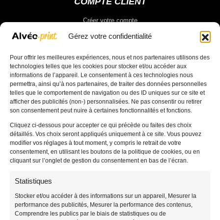
COMPTE CLIENT
Créer votre compte
Vous connecter
Gérez votre confidentialité
Pour offrir les meilleures expériences, nous et nos partenaires utilisons des
Votre compte
technologies telles que les cookies pour stocker et/ou accéder aux
informations de l’appareil. Le consentement à ces technologies nous
permettra, ainsi qu’à nos partenaires, de traiter des données personnelles
Votre panier
telles que le comportement de navigation ou des ID uniques sur ce site et
Valider votre commande
afficher des publicités (non-) personnalisées. Ne pas consentir ou retirer
son consentement peut nuire à certaines fonctionnalités et fonctions.
Cliquez ci-dessous pour accepter ce qui précède ou faites des choix
détaillés. Vos choix seront appliqués uniquement à ce site. Vous pouvez
modifier vos réglages à tout moment, y compris le retrait de votre
consentement, en utilisant les boutons de la politique de cookies, ou en
ALVEO PRINT
cliquant sur l’onglet de gestion du consentement en bas de l’écran.
Panneau akilux
Statistiques
Panneau Immobilier
Stocker et/ou accéder à des informations sur un appareil, Mesurer la
Panneau Vierge
performance des publicités, Mesurer la performance des contenus,
Totems / Panneau Tri-faces
Comprendre les publics par le biais de statistiques ou de