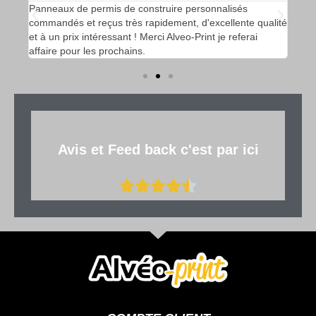
ruire
Panneaux de permis de construire personnalisés
Des 
de
commandés et reçus très rapidement, d'excellente qualité
et r
s
et à un prix intéressant ! Merci Alveo-Print je referai
dyna
affaire pour les prochains.
rela
Avis et Feed back c'est par ici