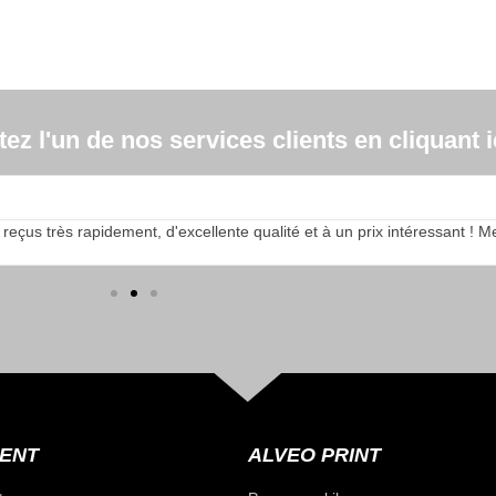
z l'un de nos services clients en cliquant ic
s très rapidement, d'excellente qualité et à un prix intéressant ! Merci
IENT
ALVEO PRINT