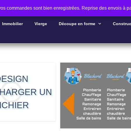
 vos commandes sont bien enregistrées. Reprise des envois à pa
Immobilier
Vierge
Découpe en forme
Construc
DESIGN
HARGER UN
Aperçu
Aperçu
ICHIER