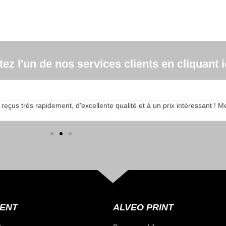
z l'un de nos services clients en cliquant ic
s très rapidement, d'excellente qualité et à un prix intéressant ! Merci
IENT
ALVEO PRINT