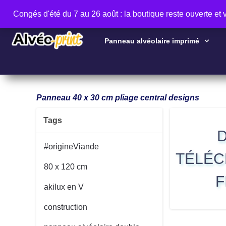
Congés d'été du 7 au 26 août : la boutique reste ouverte et
Panneau alvéolaire imprimé
Panneau 40 x 30 cm pliage central designs
Tags
#origineViande
TÉLÉC
80 x 120 cm
F
akilux en V
construction