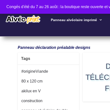
Congés d'été du 7 au 26 août : la boutique reste ouverte et
Panneau alvéolaire imprimé
Panneau déclaration préalable designs
Tags
#origineViande
TÉLÉC
80 x 120 cm
F
akilux en V
construction