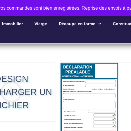
 vos commandes sont bien enregistrées. Reprise des envois à pa
Immobilier
Vierge
Découpe en forme
Construc
DESIGN
HARGER UN
ICHIER
Aperçu
Aperçu