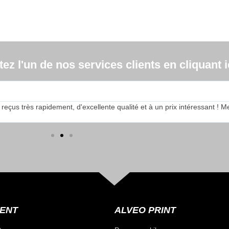
z l'un de nos services clients en cliquant ic
s très rapidement, d'excellente qualité et à un prix intéressant ! Merci
IENT
ALVEO PRINT