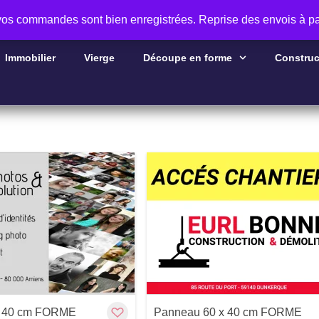
 vos commandes sont bien enregistrées. Reprise des envois à pa
Immobilier
Vierge
Découpe en forme
Construc
Aperçu
Customize
Aperçu
x 40 cm FORME
Panneau 60 x 40 cm FORME