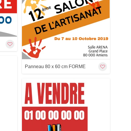
Customize
Cu
Panneau 80 x 60 cm FORME
Customize
Cu