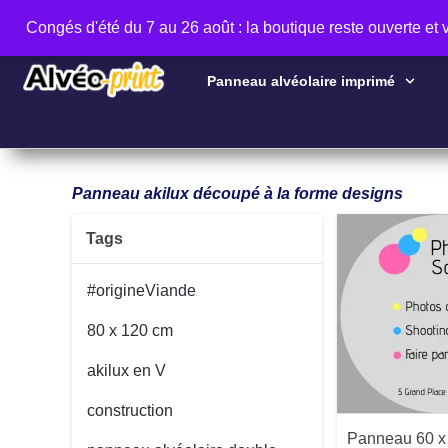
Congés d'été du 7 au 26 août : la boutique reste ouverte et
Panneau alvéolaire imprimé
Panneau akilux découpé à la forme designs
Tags
#origineViande
Aperçu
80 x 120 cm
akilux en V
construction
Panneau 60 